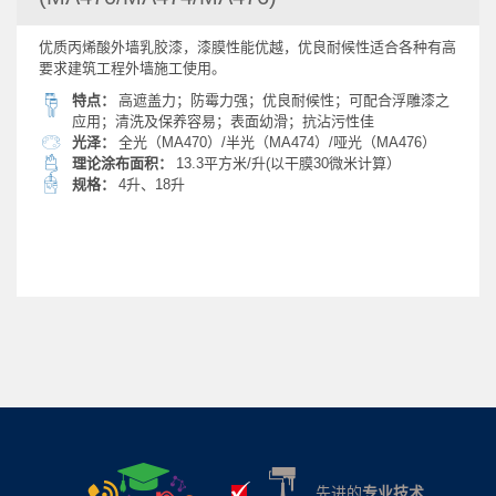
优质丙烯酸外墙乳胶漆，漆膜性能优越，优良耐候性适合各种有高
要求建筑工程外墙施工使用。
特点：
高遮盖力；防霉力强；优良耐候性；可配合浮雕漆之
应用；清洗及保养容易；表面幼滑；抗沾污性佳
光泽：
全光（MA470）/半光（MA474）/哑光（MA476）
理论涂布面积：
13.3平方米/升(以干膜30微米计算）
规格：
4升、18升
先进的
专业技术