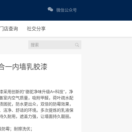
微信公众号
门店查询
社交分享
合一内墙乳胶漆
采用创新的“骆驼净味升级A+科技”，净
善室内空气质量，吸附甲醛，荷叶疏水配
渍困扰，防水更出众，双倍的防霉效果，
、洁净、舒适的环境。多次提炼的乳液保
持久耐用，遮盖力强，让墙面持久靓丽。
级防霉；耐擦洗优；