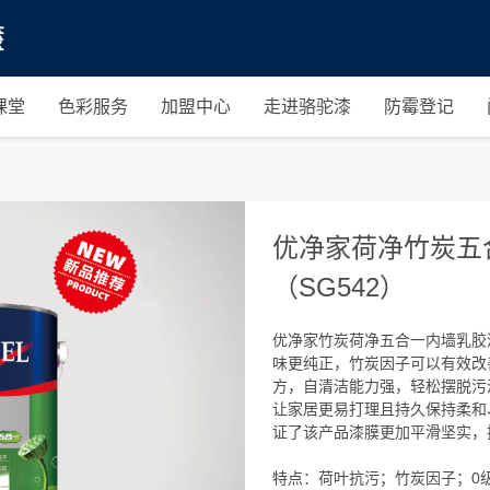
课堂
色彩服务
加盟中心
走进骆驼漆
防霉登记
优净家荷净竹炭五
（SG542）
优净家竹炭荷净五合一内墙乳胶漆
味更纯正，竹炭因子可以有效改
方，自清洁能力强，轻松摆脱污
让家居更易打理且持久保持柔和
证了该产品漆膜更加平滑坚实，
特点：荷叶抗污；竹炭因子；0