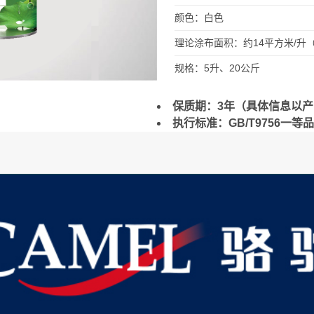
颜色：白色
理论涂布面积：约14平方米/升
规格：5升、20公斤
保质期：3年（具体信息以
执行标准：GB/T9756一等品、