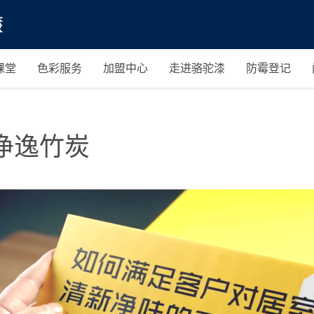
课堂
色彩服务
加盟中心
走进骆驼漆
防霉登记
净逸竹炭